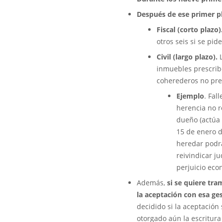
Después de ese primer pl
Fiscal (corto plazo)
otros seis si se pi
Civil (largo plazo).
L
inmuebles prescribe
coherederos no pre
Ejemplo
. Fal
herencia no r
dueño (actúa 
15 de enero d
heredar podrá
reivindicar ju
perjuicio eco
Además,
si se quiere tra
la aceptación con esa ge
decidido si la aceptación
otorgado aún la escritura