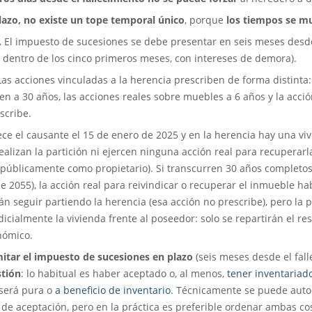
azo, no existe un tope temporal único
, porque
los tiempos se m
.
El impuesto de sucesiones se debe presentar en seis meses desde 
de dentro de los cinco primeros meses, con intereses de demora).
as acciones vinculadas a la herencia prescriben de forma distinta:
n a 30 años, las acciones reales sobre muebles a 6 años y la acció
scribe.
lece el causante el 15 de enero de 2025 y en la herencia hay una vi
ealizan la partición ni ejercen ninguna acción real para recuperarl
públicamente como propietario). Si transcurren 30 años completos s
e 2055), la acción real para reivindicar o recuperar el inmueble ha
n seguir partiendo la herencia (esa acción no prescribe), pero la p
dicialmente la vivienda frente al poseedor: solo se repartirán el res
nómico.
mitar el impuesto de sucesiones en plazo
(seis meses desde el fall
stión
: lo habitual es haber aceptado o, al menos,
tener inventariado
 será pura o
a beneficio de inventario
. Técnicamente se puede autol
 de aceptación, pero en la práctica es preferible ordenar ambas cos