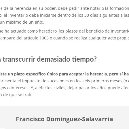
es de la herencia en su poder, debe pedir ante notario la formació
 el inventario debe iniciarse dentro de los 30 días siguientes a las
a un máximo de un año).
 se ha actuado como heredero, los plazos del beneficio de inventar
 amparo del artículo 1005 o cuando se realiza cualquier acto propi
a transcurrir demasiado tiempo?
iste un plazo específico único para aceptar la herencia, pero sí 
 presenta el impuesto de sucesiones en los seis primeros meses (o 
 o intereses. Y, a efectos civiles, dejar pasar los años puede afec
n de que se trate.
Francisco Domínguez-Salavarría