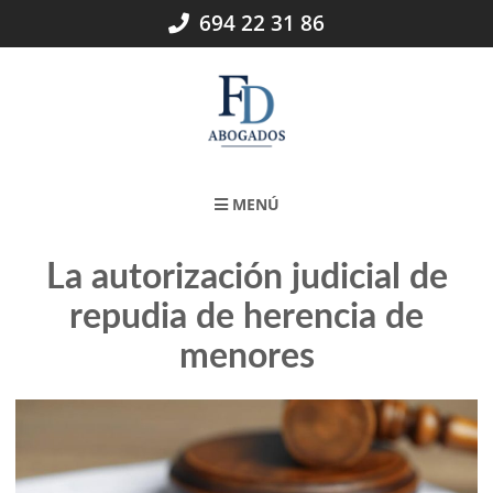
Skip
694 22 31 86
to
content
MENÚ
La autorización judicial de
repudia de herencia de
menores