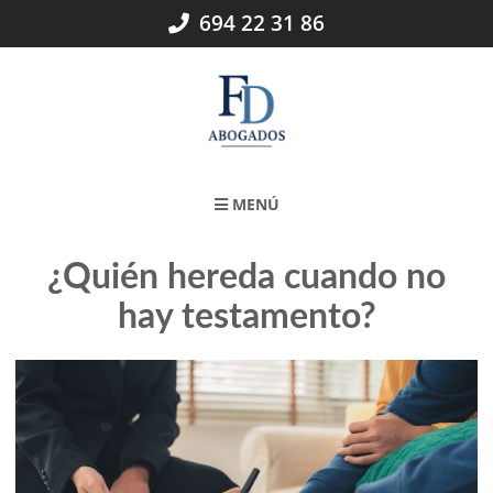
Skip
694 22 31 86
to
content
MENÚ
¿Quién hereda cuando no
hay testamento?