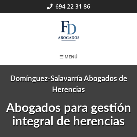
Skip
694 22 31 86
to
content
MENÚ
Domínguez-Salavarría Abogados de
Herencias
Abogados para gestión
integral de herencias